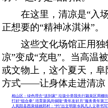
在这里，清凉是“入场
正想要的“精神冰淇淋”。
这些文化场馆正用独特的
凉”变成“充电”。当高温
或文物上，这个夏天，阜阳
方式——让身体走进清凉
相山区：绿色理念“送到家” 垃圾分类我先行
颍泉区周棚街
打好“组合拳” 培育新风尚
铜陵“青年友好月”服务青年
第三
人
凤阳县西泉镇姚郢村：“约”出文明新乡风
凡人义举书写