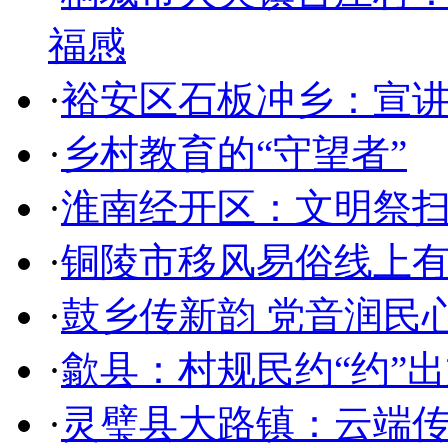
福感
·
裕安区石板冲乡：宣讲
·
乡村教育的“守望者”
·
淮南经开区：文明祭扫
·
铜陵市移风易俗线上
·
鼓乡传新韵 党音润民
·
歙县：村规民约“约”
·
灵璧县大路镇：云端传