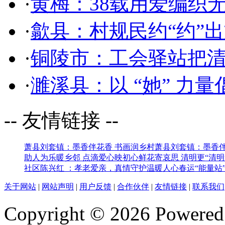
·
黄梅：38载用爱编织
·
歙县：村规民约“约”
·
铜陵市：工会驿站把清
·
濉溪县：以 “她” 力
-- 友情链接 --
萧县刘套镇：墨香伴花香 书画润乡村
萧县刘套镇：墨香伴
助人为乐暖乡邻 点滴爱心映初心
鲜花寄哀思 清明更“清明
社区
陈兴红 ：孝老爱亲，真情守护温暖人心
春运“能量站
关于网站
|
网站声明
|
用户反馈
|
合作伙伴
|
友情链接
|
联系我们
Copyright © 2026 Powere