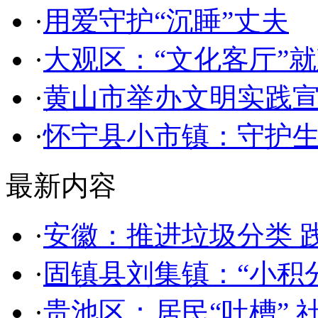
·
用爱守护“沉睡”丈夫
·
大观区：“文化客厅”
·
黄山市举办文明实践
·
怀宁县小市镇：守护生
最新内容
·
安徽：推进垃圾分类 
·
固镇县刘集镇：“小积分
·
贵池区：居民“吐槽” 社