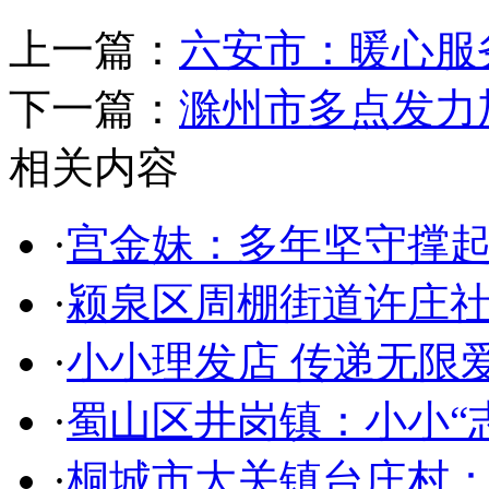
上一篇：
六安市：暖心服
下一篇：
滁州市多点发力
相关内容
·
宫金妹：多年坚守撑起
·
颍泉区周棚街道许庄社
·
小小理发店 传递无限
·
蜀山区井岗镇：小小“
·
桐城市大关镇台庄村：